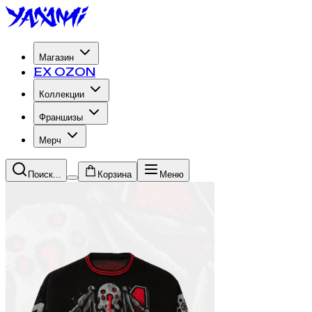
Магазин
EX OZON
Коллекции
Франшизы
Мерч
Поиск...
Корзина
Меню